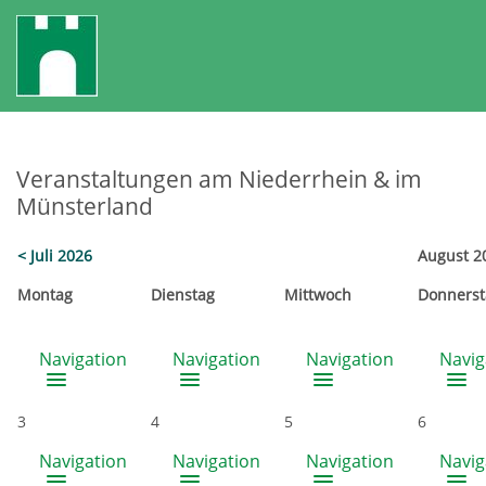
Veranstaltungen am Niederrhein & im
Münsterland
< Juli 2026
August 2
Mo
ntag
Di
enstag
Mi
ttwoch
Do
nnerst
Navigation
Navigation
Navigation
Navig
3
4
5
6
Navigation
Navigation
Navigation
Navig