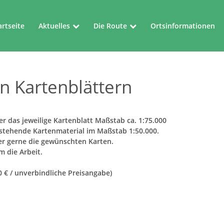
artseite
Aktuelles
Die Route
Ortsinformationen
Aktuelles
Die Route
n Kartenblättern
Veranstaltungen
Kartenblätter
r das jeweilige Kartenblatt Maßstab ca. 1:75.000
stehende Kartenmaterial im Maßstab 1:50.000.
er gerne die gewünschten Karten.
m die Arbeit.
0 € / unverbindliche Preisangabe)