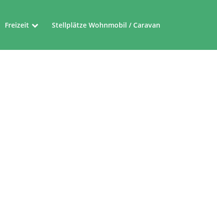
Freizeit
Stellplätze Wohnmobil / Caravan
Museen
Friedensroute
Ferienrouten im Münsterland