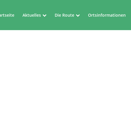
artseite
Aktuelles
Die Route
Ortsinformationen
Aktuelles
Die Route
Veranstaltungen
Kartenblätter