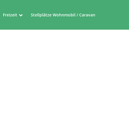
Freizeit
Stellplätze Wohnmobil / Caravan
Museen
Friedensroute
Ferienrouten im Münsterland