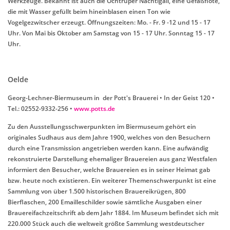
Werkzeuge. Bekannt ist auch die Ochtruper Nachtigall, eine Gefäßflöte,
die mit Wasser gefüllt beim hineinblasen einen Ton wie
Vogelgezwitscher erzeugt. Öffnungszeiten: Mo. - Fr. 9 -12 und 15 - 17
Uhr. Von Mai bis Oktober am Samstag von 15 - 17 Uhr. Sonntag 15 - 17
Uhr.
Oelde
Georg-Lechner-Biermuseum in der Pott's Brauerei • In der Geist 120 •
Tel.: 02552-9332-256 •
www.potts.de
Zu den Ausstellungsschwerpunkten im Biermuseum gehört ein
originales Sudhaus aus dem Jahre 1900, welches von den Besuchern
durch eine Transmission angetrieben werden kann. Eine aufwändig
rekonstruierte Darstellung ehemaliger Brauereien aus ganz Westfalen
informiert den Besucher, welche Brauereien es in seiner Heimat gab
bzw. heute noch existieren. Ein weiterer Themenschwerpunkt ist eine
Sammlung von über 1.500 historischen Brauereikrügen, 800
Bierflaschen, 200 Emailleschilder sowie sämtliche Ausgaben einer
Brauereifachzeitschrift ab dem Jahr 1884. Im Museum befindet sich mit
220.000 Stück auch die weltweit größte Sammlung westdeutscher