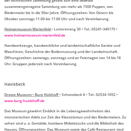
der technischen Sammlung gesellt sich eine liebevoll
zusammengetragene Sammlung von mehr als 1500 Puppen, von
Biedermeier bis in die 50er Jahre. Öffnungszeiten: Von Ostern bis
Oktober sonntags 11.00 bis 17.00 Uhr und nach Vereinbarung.
Heimatmuseum Marienfeld
• Lutterstrang 30 • Tel.: 05241-340175 •
www.heimatmuseum-marienfeld.de
Handwerkzeuge, handwerkliche und landwirtschaftliche Geräte und
Maschinen, Geschichte der Bodennutzung und der Landwirtschaft.
Öffnungszeiten: samstags, sonntags und an Feiertagen von 14 bis 18
Uhr. Gruppen jederzeit nach Vereinbarung.
Havixbeck
Droste Museum • Burg Hülshoff
• Schonebeck 6 • Tel.: 02534-1052 •
www.burg-huelshoff.de
Das Museum gewährt Einblick in die Lebensgewohnheiten des
münsterischen Adels zur Zeit des Klassizismus und des Biedermeiers. Zu
sehen sind u. a. Gemälde, kostbare Möbelstücke und die Bibliothek des
Hauses. Öffnungszeiten: Das Museum sowie das Café-Restaurant sind