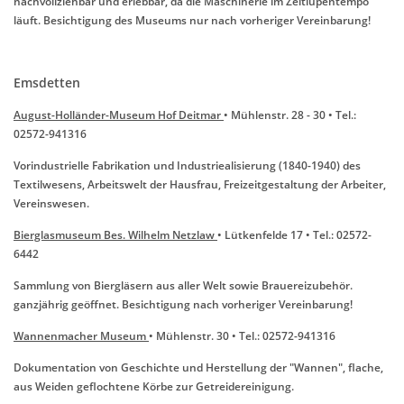
nachvollziehbar und erlebbar, da die Maschinerie im Zeitlupentempo
läuft. Besichtigung des Museums nur nach vorheriger Vereinbarung!
Emsdetten
August-Holländer-Museum Hof Deitmar
• Mühlenstr. 28 - 30 • Tel.:
02572-941316
Vorindustrielle Fabrikation und Industriealisierung (1840-1940) des
Textilwesens, Arbeitswelt der Hausfrau, Freizeitgestaltung der Arbeiter,
Vereinswesen.
Bierglasmuseum Bes. Wilhelm Netzlaw
• Lütkenfelde 17 • Tel.: 02572-
6442
Sammlung von Biergläsern aus aller Welt sowie Brauereizubehör.
ganzjährig geöffnet. Besichtigung nach vorheriger Vereinbarung!
Wannenmacher Museum
• Mühlenstr. 30 • Tel.: 02572-941316
Dokumentation von Geschichte und Herstellung der "Wannen", flache,
aus Weiden geflochtene Körbe zur Getreidereinigung.