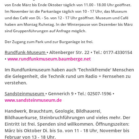
von Ende März bis Ende Oktober täglich von 11.00 - 18.00 Uhr geöffnet.
Im November ist die Parkanlage täglich von 10 - 17 Uhr, das Museum
und das Café von Di. - So. von 12 - 17 Uhr geöffnet. Museum und Café
haben am Montag Ruhetag. In der Winterpause von Dezember bis März
sind Gruppenführungen auf Anfrage möglich.
Der Zugang zum Park und zur Burganlage ist frei.
Rundfunk-Museum
• Altenberger Str. 22 • Tel.: 0177-4330154
•
www.rundfunkmuseum.baumberge.net
Im Rundfunkmuseum haben auch 'Technikfremde' Menschen
die Gelegenheit, die Technik rund um Radio + Fernsehen zu
verstehen.
Sandsteinmuseum
• Gennerich 9 • Tel.: 02507-1596 •
www.sandsteinmuseum.de
Handwerk, Brauchtum, Geologie, Bildhauerei,
Bildhauerkurse, Steinbruchführungen und vieles mehr. Der
Eintritt ist frei. Spenden sind willkommen. Öffnungszeiten:
März bis Oktober Di. bis So. von 11 - 18 Uhr, November bis
Februar von 13 - 18 Uhr.