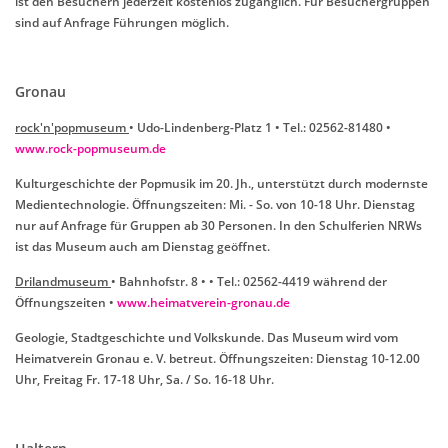
ist den Besuchern jederzeit kostenlos zugänglich. Für Besuchergruppen
sind auf Anfrage Führungen möglich.
Gronau
rock'n'popmuseum
• Udo-Lindenberg-Platz 1 • Tel.: 02562-81480 •
www.rock-popmuseum.de
Kulturgeschichte der Popmusik im 20. Jh., unterstützt durch modernste
Medientechnologie. Öffnungszeiten: Mi. - So. von 10-18 Uhr. Dienstag
nur auf Anfrage für Gruppen ab 30 Personen. In den Schulferien NRWs
ist das Museum auch am Dienstag geöffnet.
Drilandmuseum
• Bahnhofstr. 8 • • Tel.: 02562-4419 während der
Öffnungszeiten •
www.heimatverein-gronau.de
Geologie, Stadtgeschichte und Volkskunde. Das Museum wird vom
Heimatverein Gronau e. V. betreut. Öffnungszeiten: Dienstag 10-12.00
Uhr, Freitag Fr. 17-18 Uhr, Sa. / So. 16-18 Uhr.