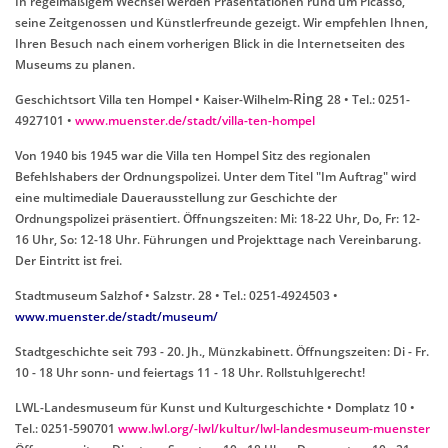
In regelmäßigem Wechsel werden Präsentationen rund um Picasso,
seine Zeitgenossen und Künstlerfreunde gezeigt. Wir empfehlen Ihnen,
Ihren Besuch nach einem vorherigen Blick in die Internetseiten des
Museums zu planen.
Ring
Geschichtsort Villa ten Hompel • Kaiser-Wilhelm-
28 • Tel.: 0251-
4927101 •
www.muenster.de/stadt/villa-ten-hompel
Von 1940 bis 1945 war die Villa ten Hompel Sitz des regionalen
Befehlshabers der Ordnungspolizei. Unter dem Titel "Im Auftrag" wird
eine multimediale Dauerausstellung zur Geschichte der
Ordnungspolizei präsentiert. Öffnungszeiten: Mi: 18-22 Uhr, Do, Fr: 12-
16 Uhr, So: 12-18 Uhr. Führungen und Projekttage nach Vereinbarung.
Der Eintritt ist frei.
Stadtmuseum Salzhof • Salzstr. 28 • Tel.: 0251-4924503 •
www.muenster.de/stadt/museum/
Stadtgeschichte seit 793 - 20. Jh., Münzkabinett. Öffnungszeiten: Di - Fr.
10 - 18 Uhr sonn- und feiertags 11 - 18 Uhr. Rollstuhlgerecht!
LWL-Landesmuseum für Kunst und Kulturgeschichte • Domplatz 10 •
Tel.: 0251-590701
www.lwl.org/-lwl/kultur/lwl-landesmuseum-muenster