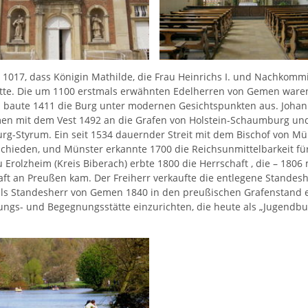
te 1017, dass Königin Mathilde, die Frau Heinrichs I. und Nachkomm
te. Die um 1100 erstmals erwähnten Edelherren von Gemen waren Vö
d baute 1411 die Burg unter modernen Gesichtspunkten aus. Johann 
en mit dem Vest 1492 an die Grafen von Holstein-Schaumburg und
g-Styrum. Ein seit 1534 dauernder Streit mit dem Bischof von M
hieden, und Münster erkannte 1700 die Reichsunmittelbarkeit für
Erolzheim (Kreis Biberach) erbte 1800 die Herrschaft , die – 1806 
ft an Preußen kam. Der Freiherr verkaufte die entlegene Standes
 als Standesherr von Gemen 1840 in den preußischen Grafenstand
dungs- und Begegnungsstätte einzurichten, die heute als „Jugend