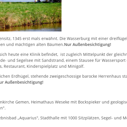
rensitz, 1345 erst mals erwähnt. Die Wasserburg mit einer dreiflüg
ichen und mächtigen alten Bäumen.
Nur Außenbesichtigung!
ich heute eine Klinik befindet, ist zugleich Mittelpunkt der gleic
de- und Segelsee mit Sandstrand, einem Stausee für Wassersport (
, Restaurant, Kinderspielplatz und Minigolf.
stlichen Erdhügel, stehende zweigeschossige barocke Herrenhaus s
ur Außenbesichtigung!
enkirche Gemen, Heimathaus Weseke mit Bockspieker und geologis
n".
lebnisbad „Aquarius", Stadthalle mit 1000 Sitzplätzen, Segel- und M