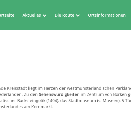
artseite
Aktuelles
Die Route
Ortsinformationen
Aktuelles
Die Route
Veranstaltungen
Kartenblätter
e Kreisstadt liegt im Herzen der westmünsterländischen Parklandsc
iederlanden. Zu den
Sehenswürdigkeiten
im Zentrum von Borken ge
nseatischer Backsteingotik (1404), das Stadtmuseum (s. Museen), 5
ünsterlandes am Kornmarkt.