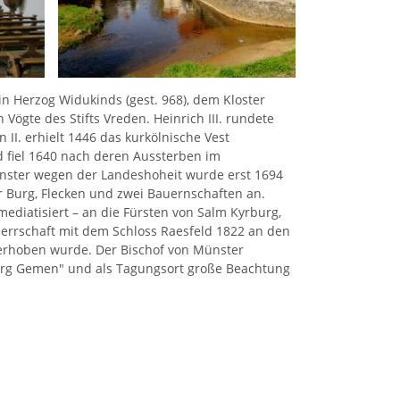
in Herzog Widukinds (gest. 968), dem Kloster
gte des Stifts Vreden. Heinrich III. rundete
II. erhielt 1446 das kurkölnische Vest
 fiel 1640 nach deren Aussterben im
ünster wegen der Landeshoheit wurde erst 1694
 Burg, Flecken und zwei Bauernschaften an.
mediatisiert – an die Fürsten von Salm Kyrburg,
herrschaft mit dem Schloss Raesfeld 1822 an den
 erhoben wurde. Der Bischof von Münster
burg Gemen" und als Tagungsort große Beachtung