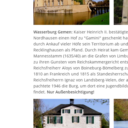
Wasserburg Gemen:
Kaiser Heinrich II. bestätig
Nordhausen einen Hof zu "Gamini" geschenkt hat
durch Ankauf vieler Höfe sein Territorium ab un
Recklinghausen als Pfand. Durch Heirat kam Gem
Mannesstamm (1635/40) an die Grafen von Limbur
zu ihren Gunsten vom Reichskammergericht entsc
Reichsfreiherr Aloys von Boineburg-Bömelberg zu 
1810 an Frankreich und 1815 als Standesherrscha
Reichsfreiherrn Ignaz von Landsberg-Velen, der
pachtete 1946 die Burg, um dort eine Jugendbil
findet.
Nur Außenbesichtigung!