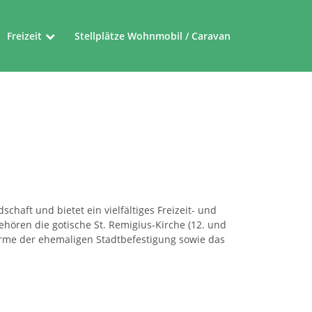
Freizeit
Stellplätze Wohnmobil / Caravan
Museen
Friedensroute
Ferienrouten im Münsterland
haft und bietet ein vielfältiges Freizeit- und
hören die gotische St. Remigius-Kirche (12. und
 Türme der ehemaligen Stadtbefestigung sowie das