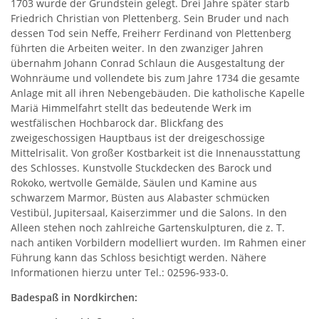
1703 wurde der Grundstein gelegt. Drei Jahre später starb
Friedrich Christian von Plettenberg. Sein Bruder und nach
dessen Tod sein Neffe, Freiherr Ferdinand von Plettenberg
führten die Arbeiten weiter. In den zwanziger Jahren
übernahm Johann Conrad Schlaun die Ausgestaltung der
Wohnräume und vollendete bis zum Jahre 1734 die gesamte
Anlage mit all ihren Nebengebäuden. Die katholische Kapelle
Mariä Himmelfahrt stellt das bedeutende Werk im
westfälischen Hochbarock dar. Blickfang des
zweigeschossigen Hauptbaus ist der dreigeschossige
Mittelrisalit. Von großer Kostbarkeit ist die Innenausstattung
des Schlosses. Kunstvolle Stuckdecken des Barock und
Rokoko, wertvolle Gemälde, Säulen und Kamine aus
schwarzem Marmor, Büsten aus Alabaster schmücken
Vestibül, Jupitersaal, Kaiserzimmer und die Salons. In den
Alleen stehen noch zahlreiche Gartenskulpturen, die z. T.
nach antiken Vorbildern modelliert wurden. Im Rahmen einer
Führung kann das Schloss besichtigt werden. Nähere
Informationen hierzu unter Tel.: 02596-933-0.
Badespaß in Nordkirchen: