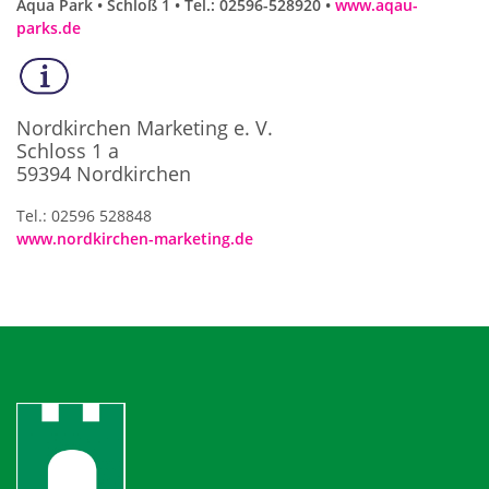
Aqua Park • Schloß 1 • Tel.: 02596-528920 •
www.aqau-
parks.de
Nordkirchen Marketing e. V.
Schloss 1 a
59394 Nordkirchen
Tel.: 02596 528848
www.nordkirchen-marketing.de