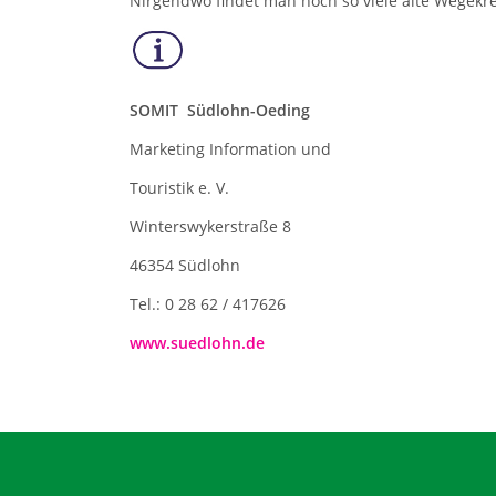
Nirgendwo findet man noch so viele alte Wegekr
SOMIT Südlohn-Oeding
Marketing Information und
Touristik e. V.
Winterswykerstraße 8
46354 Südlohn
Tel.: 0 28 62 / 417626
www.suedlohn.de