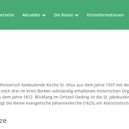
artseite
Aktuelles
Die Route
Ortsinformationen
Aktuelles
Die Route
Veranstaltungen
Kartenblätter
thistorisch bedeutende Kirche St. Vitus aus dem Jahre 1507 mit 
 noch drei im Kreis Borken vollständig erhaltenen historischen O
dem Jahre 1812. Blickfang im Ortsteil Oeding ist die St. Jakobuski
iegt die kleine evangelische Johanneskirche (1825), ein klassizist
ze