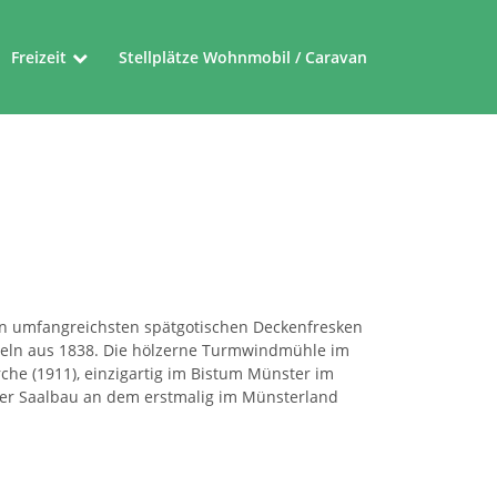
Freizeit
Stellplätze Wohnmobil / Caravan
Museen
Friedensroute
Ferienrouten im Münsterland
den umfangreichsten spätgotischen Deckenfresken
rgeln aus 1838. Die hölzerne Turmwindmühle im
rche (1911), einzigartig im Bistum Münster im
ischer Saalbau an dem erstmalig im Münsterland