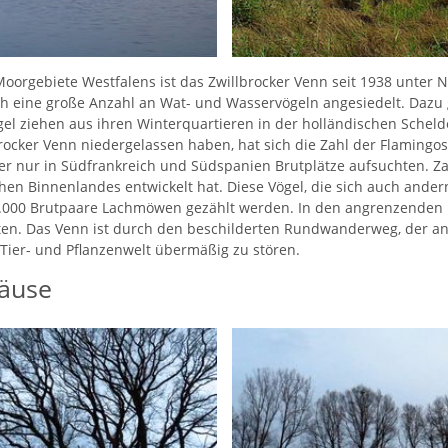
 Moorgebiete Westfalens ist das Zwillbrocker Venn seit 1938 unter 
h eine große Anzahl an Wat- und Wasservögeln angesiedelt. Dazu ge
ögel ziehen aus ihren Winterquartieren in der holländischen Sche
lbrocker Venn niedergelassen haben, hat sich die Zahl der Flamingo
sher nur in Südfrankreich und Südspanien Brutplätze aufsuchten.
chen Binnenlandes entwickelt hat. Diese Vögel, die sich auch ander
 3.000 Brutpaare Lachmöwen gezählt werden. In den angrenzenden
en. Das Venn ist durch den beschilderten Rundwanderweg, der an al
 Tier- und Pflanzenwelt übermäßig zu stören.
mäuse