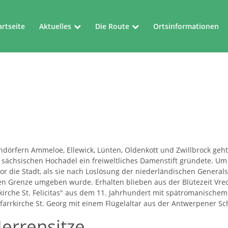
artseite
Aktuelles
Die Route
Ortsinformationen
Aktuelles
Die Route
Veranstaltungen
Kartenblätter
hdörfern Ammeloe, Ellewick, Lünten, Oldenkott und Zwillbrock geht 
sächsischen Hochadel ein freiweltliches Damenstift gründete. Um 
r die Stadt, als sie nach Loslösung der niederländischen Generals
en Grenze umgeben wurde. Erhalten blieben aus der Blütezeit Vre
irche St. Felicitas" aus dem 11. Jahrhundert mit spätromanischem 
arrkirche St. Georg mit einem Flügelaltar aus der Antwerpener Sc
Herrensitze