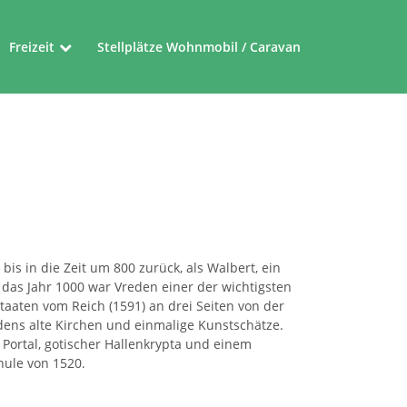
Freizeit
Stellplätze Wohnmobil / Caravan
Museen
Friedensroute
Ferienrouten im Münsterland
bis in die Zeit um 800 zurück, als Walbert, ein
das Jahr 1000 war Vreden einer der wichtigsten
taaten vom Reich (1591) an drei Seiten von der
dens alte Kirchen und einmalige Kunstschätze.
Portal, gotischer Hallenkrypta und einem
hule von 1520.